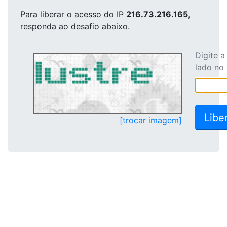
Para liberar o acesso
do IP
216.73.216.165
,
responda ao desafio abaixo.
Digite 
lado no
[trocar imagem]